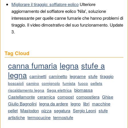
Migliorare il tiraggio: soffiatore eolico
Ulteriore
aggiornamento del soffiatore eolico 'Nila', soluzione
interessante per quelle canne fumarie che hanno problemi di
tiraggio. Il video dimostrativo del suo funzionamento. Update
3.
Tag Cloud
canna fumaria
legna
stufe a
legna
caminetti
caminetto
legname
stufe
tiraggio
boscaioli
camino
comignolo
fumista
fuoco
pellets
biomassa
riscaldamento legna
Sega elettrica
Castellamonte
ceramica
compost
compostiera
Ghise
Giulio Bagnolini
legna da ardere
legno
libri
macchine
pellet
Mastodon
pizza
segatura
Sergio Leoni
stufe
artistiche
termocucine
termostufe