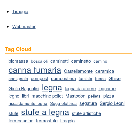
Tiraggio
Webmaster
Tag Cloud
biomassa
caminetti
caminetto
boscaioli
camino
canna fumaria
Castellamonte
ceramica
compost
compostiera
Ghise
comignolo
fumista
fuoco
legna
Giulio Bagnolini
legna da ardere
legname
legno
libri
macchine pellet
Mastodon
pizza
pellets
segatura
Sergio Leoni
riscaldamento legna
Sega elettrica
stufe a legna
stufe
stufe artistiche
termocucine
termostufe
tiraggio