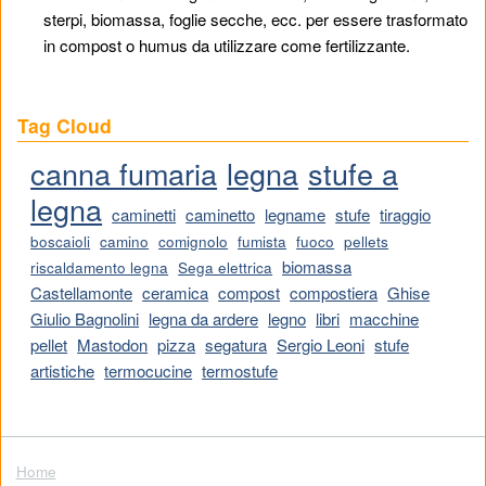
sterpi, biomassa, foglie secche, ecc. per essere trasformato
in compost o humus da utilizzare come fertilizzante.
Tag Cloud
canna fumaria
legna
stufe a
legna
caminetti
caminetto
legname
stufe
tiraggio
boscaioli
camino
comignolo
fumista
fuoco
pellets
biomassa
riscaldamento legna
Sega elettrica
Castellamonte
ceramica
compost
compostiera
Ghise
Giulio Bagnolini
legna da ardere
legno
libri
macchine
pellet
Mastodon
pizza
segatura
Sergio Leoni
stufe
artistiche
termocucine
termostufe
Home