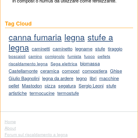
in compost o humus da utilizzare come fertilizzante.
Tag Cloud
canna fumaria
legna
stufe a
legna
caminetti
caminetto
legname
stufe
tiraggio
boscaioli
camino
comignolo
fumista
fuoco
pellets
biomassa
riscaldamento legna
Sega elettrica
Castellamonte
ceramica
compost
compostiera
Ghise
Giulio Bagnolini
legna da ardere
legno
libri
macchine
pellet
Mastodon
pizza
segatura
Sergio Leoni
stufe
artistiche
termocucine
termostufe
Home
About
Forum sul riscaldamento a legna