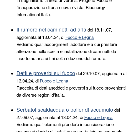
Ti segnaliamo la fiera di Verona: Progetto Fuoco e
l'inaugurazione di una nuova rivista: Bioenergy
International Italia.
Il rumore nei caminetti ad aria
del
18.11.07
,
aggiornata al 13.04.24, di
Fuoco e Legna
Vediamo quali accorgimenti adottare e a cui prestare
attenzione nella scelta e installazione di caminetti da
inserto ad aria ai fini della riduzione del rumore.
Detti e proverbi sul fuoco
del
29.10.07
, aggiornata al
13.04.24, di
Fuoco e Legna
Raccolta di detti aneddoti e proverbi sul fuoco provenienti
da diverse regioni d'Italia.
Serbatoi scaldacqua o boiler di accumulo
del
27.09.07
, aggiornata al 13.04.24, di
Fuoco e Legna
Vediamo quali elementi prendere in considerazione
quando si decide di installare un serbatoio ad accumulo