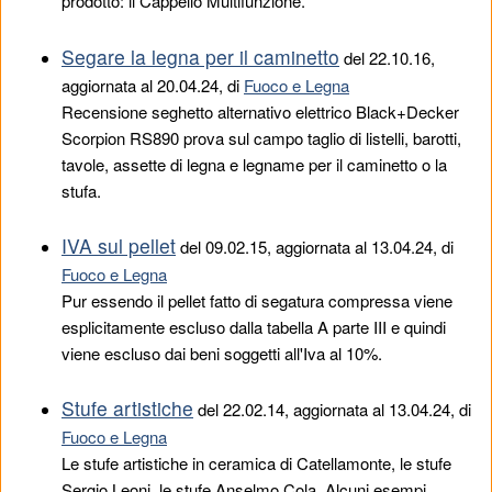
prodotto: il Cappello Multifunzione.
Segare la legna per il caminetto
del
22.10.16
,
aggiornata al 20.04.24, di
Fuoco e Legna
Recensione seghetto alternativo elettrico Black+Decker
Scorpion RS890 prova sul campo taglio di listelli, barotti,
tavole, assette di legna e legname per il caminetto o la
stufa.
IVA sul pellet
del
09.02.15
, aggiornata al 13.04.24, di
Fuoco e Legna
Pur essendo il pellet fatto di segatura compressa viene
esplicitamente escluso dalla tabella A parte III e quindi
viene escluso dai beni soggetti all'Iva al 10%.
Stufe artistiche
del
22.02.14
, aggiornata al 13.04.24, di
Fuoco e Legna
Le stufe artistiche in ceramica di Catellamonte, le stufe
Sergio Leoni, le stufe Anselmo Cola. Alcuni esempi.